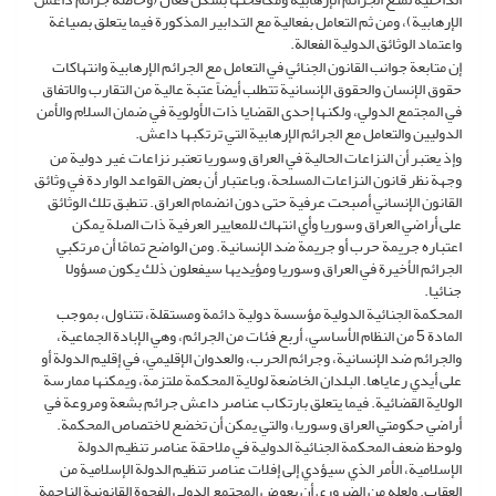
الإرهابية)، ومن ثم التعامل بفعالية مع التدابير المذكورة فيما يتعلق بصياغة
واعتماد الوثائق الدولية الفعالة.
إن متابعة جوانب القانون الجنائي في التعامل مع الجرائم الإرهابية وانتهاكات
حقوق الإنسان والحقوق الإنسانية تتطلب أيضاً عتبة عالية من التقارب والاتفاق
في المجتمع الدولي، ولكنها إحدى القضايا ذات الأولوية في ضمان السلام والأمن
الدوليين والتعامل مع الجرائم الإرهابية التي ترتكبها داعش.
وإذ يعتبر أن النزاعات الحالية في العراق وسوريا تعتبر نزاعات غير دولية من
وجهة نظر قانون النزاعات المسلحة، وباعتبار أن بعض القواعد الواردة في وثائق
القانون الإنساني أصبحت عرفية حتى دون انضمام العراق. تنطبق تلك الوثائق
على أراضي العراق وسوريا وأي انتهاك للمعايير العرفية ذات الصلة يمكن
اعتباره جريمة حرب أو جريمة ضد الإنسانية. ومن الواضح تمامًا أن مرتكبي
الجرائم الأخيرة في العراق وسوريا ومؤيديها سيفعلون ذلك يكون مسؤولا
جنائيا.
المحكمة الجنائية الدولية مؤسسة دولية دائمة ومستقلة، تتناول، بموجب
المادة 5 من النظام الأساسي، أربع فئات من الجرائم، وهي الإبادة الجماعية،
والجرائم ضد الإنسانية، وجرائم الحرب، والعدوان الإقليمي، في إقليم الدولة أو
على أيدي رعاياها. البلدان الخاضعة لولاية المحكمة ملتزمة، ويمكنها ممارسة
الولاية القضائية. فيما يتعلق بارتكاب عناصر داعش جرائم بشعة ومروعة في
أراضي حكومتي العراق وسوريا، والتي يمكن أن تخضع لاختصاص المحكمة.
ولوحظ ضعف المحكمة الجنائية الدولية في ملاحقة عناصر تنظيم الدولة
الإسلامية، الأمر الذي سيؤدي إلى إفلات عناصر تنظيم الدولة الإسلامية من
العقاب. ولعله من الضروري أن يعوض المجتمع الدولي الفجوة القانونية الناجمة