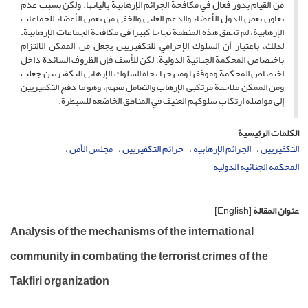
من القيام بدور فعال في مكافحة الجرائم الإرهابية بآلياتها. ولكن بسبب عدم
تعاون بعض الدول الأعضاء والدعم العلني والخفي من بعض الأعضاء للجماعات
الإرهابية، لم تحقق هذه المنظمة نجاحا كبيرا في مكافحة الجماعات الإرهابية.
لذلك، باعتبار أن السلوك الإجرامي للتكفيريين يجعل من الممكن الالتزام
باختصاص المحكمة الجنائية الدولية، لكن للأسف فإن الظروف السائدة داخل
اختصاص المحكمة وموقفها ومنهجها تجاه السلوك الإرهابي للتكفيريين جعلت
ومن الممكن ملاحقة مرتكبي الإرهاب والتعامل معهم، وهو ما دفع التكفيريين
إلى مواصلة ارتكاب سلوكهم العنيف في المناطق الخاضعة للسيطرة.
الكلمات الرئيسية
التکفيريين
الجرائم الإرهابية
جرائم التکفيريين
مجلس الأمن
المحكمة الجنائية الدولية
عنوان المقالة
[English]
Analysis of the mechanisms of the international
community in combating the terrorist crimes of the
Takfiri organization