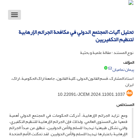
Toggle
vigation
تحليل آليات المجتمع الدولي في مكافحة الجرائم الإرهابية
لتنظيم التکفیریین
نوع المستند : مقالة علمية و بحثية
المؤلف
پیمان نمامیان
استاذالمشارک، قسم القانون الدولی، کلية القانون، جامعة اراک الحکومية، اراک،
ایران
10.22091/JCEM.2024.11001.1037
المستخلص
ومع تزايد الجرائم الإرهابية، أدركت الحكومات في المجتمع الدولي أهمية
قمعها على المستوى العالمي. ولذلك فإن الجرائم الإرهابية للتنظيم التكفيري،
والتي تشكل طبيعتها تهديدا للسلم والأمن الدوليين، تنطلق من مبدأ الجرائم
الإرهابية باعتبارها تهديدا للسلم والأمن الدوليين. لقد تمكنت الأمم المتحدة