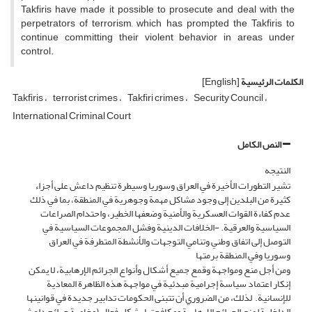
Takfiris have made it possible to prosecute and deal with the
perpetrators of terrorism, which has prompted the Takfiris to
continue committing their violent behavior in areas under
control.
الكلمات الرئيسية
[English]
Takfiris
terrorist crimes
Takfiri crimes
Security Council
International Criminal Court
النص الكامل
النتیجه
تشير التطورات الأخيرة في العراق وسوريا وسيطرة تنظيم داعش على أجزاء
كثيرة من البلدين إلى وجود مشاكل مهمة وجوهرية في المنطقة، بما في ذلك
عدم كفاءة القوات العسكرية والأمنية وضعفها الخطير، واحتدام الصراعات
السياسية والعرقية. -الخلافات الدينية وفشل المجموعات السياسية في
التوصل إلى اتفاق وطني وتنامي التوجهات والأنشطة المتطرفة في العراق
وسوريا وفي المنطقة برمتها
ومن أجل منع ومواجهة وقمع جميع أشكال وأنواع الجرائم الإرهابية، لا يمكن
إنكار اعتماد سياسة إجرامية مبدئية في مواجهة هذه الظاهرة المعادية
للإنسانية. لذلك، من الضروري أن تتبنى الحكومات تدابير جديدة في قوانينها
الداخلية لمنع الجرائم الإرهابية ومكافحتها بشكل فعال (وخاصة جرائم داعش