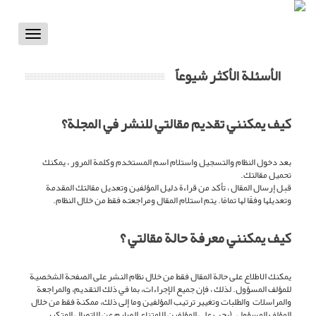
Toggle
vigation
الأسئلة الأكثر شيوعاً
كيف يمكنني تقديم مقالتي للنشر في المجلة؟
بعد دخول النظام والتسجيل واستلام اسم المستخدم وكلمة المرور ، يمكنك
تحميل مقالتك.
قبل إرسال المقال ، تأكد من قراءة دليل المؤلفين وتعديل مقالتك المقدمة
وتعديلها وفقًا لها تمامًا. يتم استلام المقال ومراجعته فقط من خلال النظام.
كيف يمكنني معرفة حالة مقالتي ؟
يمكنك الاطلاع على حالة المقال فقط من خلال نظام النشر على الصفحة الشخصية
للمؤلف المسؤول. لذلك ، فإن جميع الإجراءات، بما في ذلك التقديم، والمراجعة
والمراسلات والطلبات وتغيير ترتيب المؤلفين وما إلى ذلك، ممكنة فقط من خلال
المؤلف المسؤول. (يجب على المؤلفين الامتناع الصارم عن الاتصال المتكرر