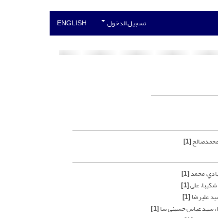
تسجيل الدخول
ENGLISH
محمدصالح
[1]
بادي، محمد
[1]
شکیبا، علی
[1]
ید علیرضا
[1]
، سید عباس حسینی سا
[1]