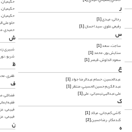
حكيميان، 
ر
حكيميان، 
حكيميان، 
رجائی، مهدی
[1]
حلو علی ال
رفیعی علوی، سید احسان
[1]
حمیدی، م
س
ش
ساجت، سعد
[1]
شبیری زن
ستایش بور، محمد
[1]
شربو، نور 
سعود الدلوش، قيصر
[1]
ظ
ع
ظفری، مح
عبدالحسين، حسام عبدالرضا جواد
[1]
ف
عبد الكريم حسين الحسيني، منتظر
[1]
علی عبدالهی نیسیانی، علی
[1]
فضائلی، 
ک
فقیه ایمان
فهیمی، عزی
کاشی کمیجانی، میلاد
[1]
فهیمی، عزی
کندمکار، رضاحسین
[2]
ن
ه