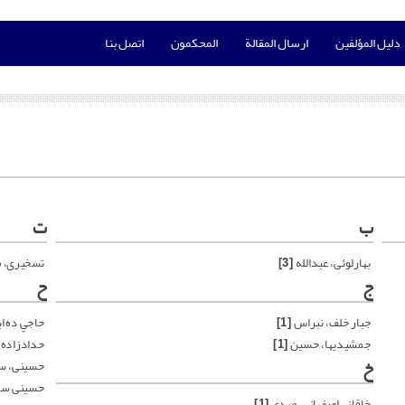
دليل المؤلفين
ارسال المقالة
المحكمون
اتصل بنا
ب
ت
بهارلوئی، عبدالله
[3]
تسخیری، 
ج
ح
جبار خلف، نبراس
[1]
حاجي ده ا
جمشیدیها، حسین
[1]
حدادزاده 
خ
حسینی، س
حسینی سا
خاقاني إصفهاني، مهدي
[1]