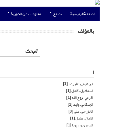
الصفحة الرئيسية
تصفح
معلومات عن الدورية
بالمؤلف
البحث
ا
ابراهیمی، علیرضا
[1]
اسماعیل، كامل
[1]
اكرمي، روح الله
[1]
الجنكاني، ولید
[1]
الخزرجی، علی
[3]
الغبان، عقيل
[1]
الماس پور، پویا
[1]