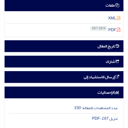
ملفات
XML
667.68 K
PDF
تاریخ المقال
شارك
إرسال الاستشهاد إلى
الإحصائيات
عدد المشاهدات للمقالة:
330
تنزیل PDF:
197