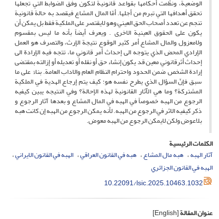
الوضعية، ونظّمت أحكامها بقواعد قانونية لتكون وفق الضوابط التي تجعلها
تحقق أهدافها التي تبرم من أجلها. أمّا المال المشاع فيقصد به حالة قانونية
تنجم عن تعدد أصحاب الحق العيني وهو لايقتصر على الملكية فقط بل يمكن أن
يكون على الحقوق العينية الاخرى . ويعرف أيضاً بأنه ما ليس بمقسوم
ولامعزول والمال المشاع أمر كثير الوقوع نتيجة الإرث، والتصرف هو العمل
الإرادي المحض الذي يتوجه الى إحداث أمر قانوني ما، تتجه فيه الإرادة الى
إحداث أثرقانوني معين قد يكون إنشاء حق أو نقله أو تعديله أو إزالته بمقتضى
إرادة الشخص ضمن الحدود واحترام النظام العام والاداب العامة. بناءً على ما
سبق فإنّ السؤال الذي يطرح نفسه هو: كيف يتم إرجاع الهدية في الملكية
المشتركة؟ وما هي الآثار القانونية لهذه الإحالة؟ وفي النتيجه يبين کيفيه
الرجوع من الهبه خصوصاً في الهبه في المال المشاع و بعدها آثار الرجوع و
ذکر کيفيه الاثر في الرجوع من الهبه. لأنه يمکن الرجوع من الهبه إن کانت هبه
بلاعوض ولکن لايمکن الرجوع من الهبه معوض.
الكلمات الرئيسية
آثار الهبه
هبه مال المشاع
هبه في القانون العراقي
الهبه في القانون الايراني
الهبه في القانون الجزائري
10.22091/lsic.2025.10463.1032
عنوان المقالة
[English]