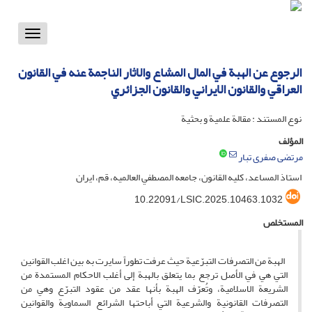
Toggle
vigation
الرجوع عن الهبة في المال المشاع والاثار الناجمة عنه في القانون
العراقي والقانون الايراني والقانون الجزائري
نوع المستند : مقالة علمية و بحثية
المؤلف
مرتضی صفری تبار
استاذ المساعد، کلیه القانون، جامعه المصطفي العالميه، قم، ایران
10.22091/LSIC.2025.10463.1032
المستخلص
الهبة من التصرفات التبرّعية حيث عرفت تطوراً سايرت به بين اغلب القوانين
التي هي في الأصل ترجع بما يتعلق بالهبة إلى أغلب الاحكام المستمدة من
الشريعة الاسلامية، وتُعرّف الهبة بأنها عقد من عقود التبرّع وهي من
التصرفات القانونية والشرعية التي أباحتها الشرائع السماوية والقوانين