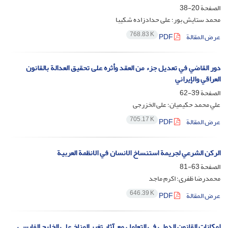
الصفحة
20-38
محمد ستایش بور؛ علی حدادزاده شکیبا
768.83 K
عرض المقالة
PDF
دور القاضي في تعديل جزء من العقد وأثره على تحقيق العدالة بالقانون
العراقي والإيراني
الصفحة
39-62
علي محمد حكيميان؛ علی الخزرجی
705.17 K
عرض المقالة
PDF
الركن الشرعي لجريمة استنساخ الانسان في الانظمة العربية
الصفحة
63-81
محمدرضا ظفری؛ اکرم ماجد
646.39 K
عرض المقالة
PDF
إمكانات القانون الدولي في التعامل مع آثار تغير المناخ على الخليج الفارسي