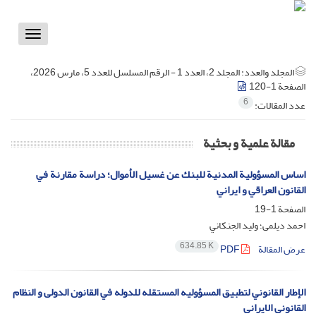
Toggle
vigation
المجلد والعدد:
المجلد 2، العدد 1 - الرقم المسلسل للعدد 5، مارس 2026،
الصفحة 1-120
6
عدد المقالات:
مقالة علمية و بحثية
اساس المسؤولية المدنية للبنك عن غسيل الأموال؛ دراسة مقارنة في
القانون العراقي و ايراني
الصفحة
1-19
احمد ديلمى؛ ولید الجنكاني
634.85 K
عرض المقالة
PDF
الإطار القانوني لتطبيق المسؤوليه المستقله للدوله في القانون الدولی و النظام
القانونی الایرانی